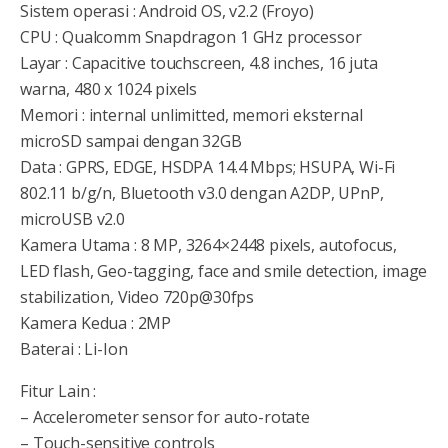
Sistem operasi : Android OS, v2.2 (Froyo)
CPU : Qualcomm Snapdragon 1 GHz processor
Layar : Capacitive touchscreen, 4.8 inches, 16 juta
warna, 480 x 1024 pixels
Memori : internal unlimitted, memori eksternal
microSD sampai dengan 32GB
Data : GPRS, EDGE, HSDPA 14.4 Mbps; HSUPA, Wi-Fi
802.11 b/g/n, Bluetooth v3.0 dengan A2DP, UPnP,
microUSB v2.0
Kamera Utama : 8 MP, 3264×2448 pixels, autofocus,
LED flash, Geo-tagging, face and smile detection, image
stabilization, Video 720p@30fps
Kamera Kedua : 2MP
Baterai : Li-Ion
Fitur Lain :
– Accelerometer sensor for auto-rotate
– Touch-sensitive controls