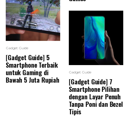
Gadget Guide
[Gadget Guide] 5
Smartphone Terbaik
untuk Gaming di
Gadget Guide
Bawah 5 Juta Rupiah
[Gadget Guide] 7
Smartphone Pilihan
dengan Layar Penuh
Tanpa Poni dan Bezel
Tipis