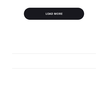
LOAD MORE