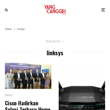
Home
linksys
Random
linksys
News
Cisco Hadirkan
Solusi Terbaru Home