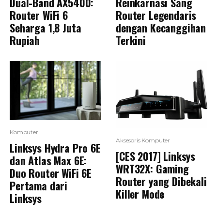
Dual-Band AX5400:
Reinkarnasi Sang
Router WiFi 6
Router Legendaris
Seharga 1,8 Juta
dengan Kecanggihan
Rupiah
Terkini
Komputer
Aksesoris Komputer
Linksys Hydra Pro 6E
[CES 2017] Linksys
dan Atlas Max 6E:
WRT32X: Gaming
Duo Router WiFi 6E
Router yang Dibekali
Pertama dari
Killer Mode
Linksys