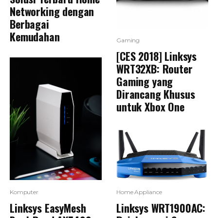
Networking dengan
Berbagai
Kemudahan
Gaming
[CES 2018] Linksys
WRT32XB: Router
Gaming yang
Dirancang Khusus
untuk Xbox One
Komputer
Home Appliance
Linksys EasyMesh
Linksys WRT1900AC: