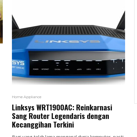
Home Appliance
Linksys WRT1900AC: Reinkarnasi
Sang Router Legendaris dengan
Kecanggihan Terkini
Bagi yang telah lama mengenal dunia komputer, pasti