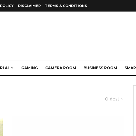
 POLICY
DISCLAIMER
TERMS & CONDITIONS
I AI
GAMING
CAMERA ROOM
BUSINESS ROOM
SMAR
Oldest