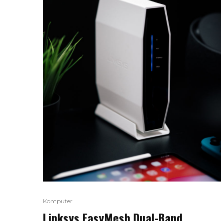
Komputer
Linksys EasyMesh Dual-Band