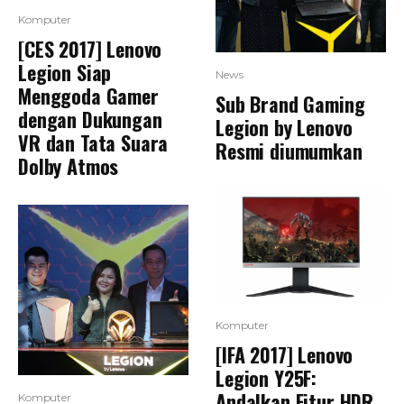
Komputer
[CES 2017] Lenovo
Legion Siap
News
Menggoda Gamer
Sub Brand Gaming
dengan Dukungan
Legion by Lenovo
VR dan Tata Suara
Resmi diumumkan
Dolby Atmos
Komputer
[IFA 2017] Lenovo
Legion Y25F:
Andalkan Fitur HDR
Komputer