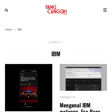
Home
IBM
Latest
IBM
Kategori AI
Mengenal IBM
watsonx, Era Baru