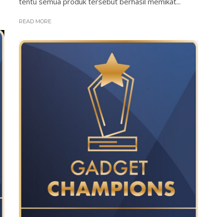
tentu semua produk tersebut berhasil memikat...
READ MORE