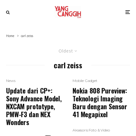
Home
carl zeiss
Oldest
carl zeiss
News
Mobile Gadget
Update dari CP+:
Nokia 808 Pureview:
Sony Advance Model,
Teknologi Imaging
NXCAM prototype,
Baru dengan Sensor
PMW-F3 dan NEX
41 Megapixel
Wonders
Aksesoris Foto & Video