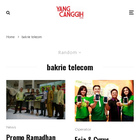
Home
bakrie telecom
Random
bakrie telecom
News
Operator
Promo Ramadhan
Esia & Cyrus