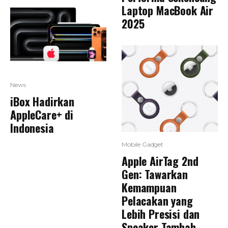
Laptop MacBook Air
2025
News
iBox Hadirkan
AppleCare+ di
Indonesia
Mobile Gadget
Apple AirTag 2nd
Gen: Tawarkan
Kemampuan
Pelacakan yang
Lebih Presisi dan
Speaker Tambah