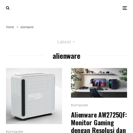
Home
alienware
Latest
alienware
Komputer
Alienware AW2725QF:
Monitor Gaming
dengan Resolusi dan
Komputer