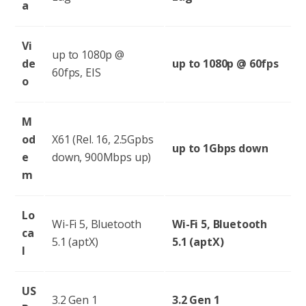
a
Vi
up to 1080p @
de
up to 1080p @ 60fps
60fps, EIS
o
M
od
X61 (Rel. 16, 2.5Gpbs
up to 1Gbps down
e
down, 900Mbps up)
m
Lo
Wi-Fi 5, Bluetooth
Wi-Fi 5, Bluetooth
ca
5.1 (aptX)
5.1 (aptX)
l
US
3.2 Gen 1
3.2 Gen 1