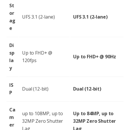
St
or
UFS 3.1 (2-lane)
UFS 3.1 (2-lane)
ag
e
Di
sp
Up to FHD+ @
Up to FHD+ @ 90Hz
la
120fps
y
IS
Dual (12-bit)
Dual (12-bit)
P
Ca
up to 108MP, up to
Up to 84MP, up to
m
32MP Zero Shutter
32MP Zero Shutter
er
Lag
Lag