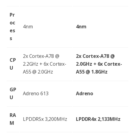
Pr
oc
4nm
4nm
es
s
2x Cortex-A78 @
2x Cortex-A78 @
CP
2.2GHz + 6x Cortex-
2.0GHz + 6x Cortex-
U
A55 @ 2.0GHz
A55 @ 1.8GHz
GP
Adreno 613
Adreno
U
RA
LPDDR5x 3,200MHz
LPDDR4x 2,133MHz
M