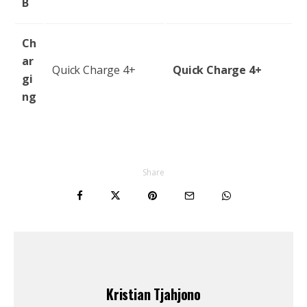
B
Ch
ar
Quick Charge 4+
Quick Charge 4+
gi
ng
Share
Kristian Tjahjono