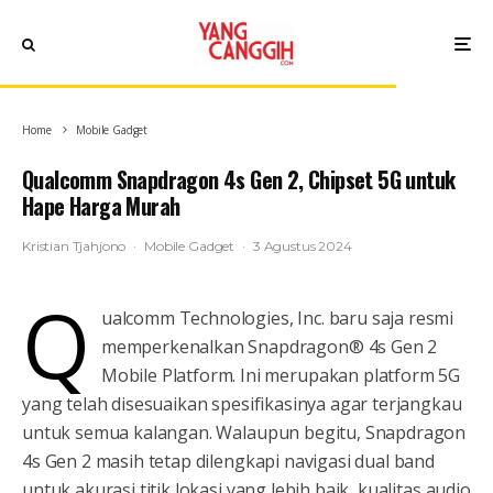
Home
Mobile Gadget
Qualcomm Snapdragon 4s Gen 2, Chipset 5G untuk
Hape Harga Murah
Kristian Tjahjono
·
Mobile Gadget
·
3 Agustus 2024
Q
ualcomm Technologies, Inc. baru saja resmi
memperkenalkan Snapdragon® 4s Gen 2
Mobile Platform. Ini merupakan platform 5G
yang telah disesuaikan spesifikasinya agar terjangkau
untuk semua kalangan. Walaupun begitu, Snapdragon
4s Gen 2 masih tetap dilengkapi navigasi dual band
untuk akurasi titik lokasi yang lebih baik, kualitas audio