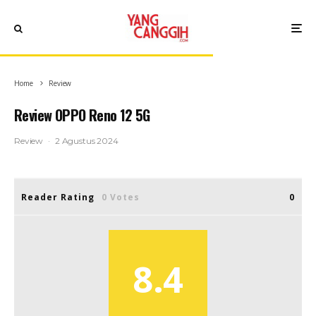
Home
Review
Review OPPO Reno 12 5G
Review
·
2 Agustus 2024
Reader Rating
0 Votes
0
8.4