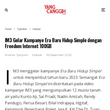
Home
Operator
Indosat
IM3 Gelar Kampanye Era Baru Hidup Simple dengan
Freedom Internet 100GB
Kristian Tjahjono
·
Indosat
·
16 Desember 2022
I
M3 menggelar kampanye
Era Baru Hidup Simpel
untuk menyambut tahun baru 2023. Semangat
Era
Baru Hidup Simpel
ini diceritakan pada video
kampanye IM3 yang mengumpulkan 12 musisi tanah
air yaitu Kunto Aji, Sal Priadi, Nadin Amizah, Rendy
Pandugo, Fiersa Besari, Bilal Indrajaya, Idgitaf,
Kelompok Penerbang Roket, Iwa K, Kill The DJ, Tuan