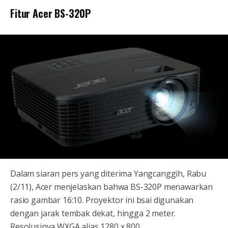
Fitur Acer BS-320P
Dalam siaran pers yang diterima Yangcanggih, Rabu
(2/11), Acer menjelaskan bahwa BS-320P menawarkan
rasio gambar 16:10. Proyektor ini bsai digunakan
dengan jarak tembak dekat, hingga 2 meter.
Resolusinya WXGA alias 1280 x 800.