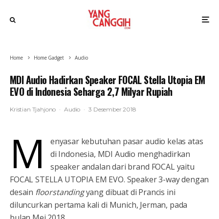
Home
Home Gadget
Audio
MDI Audio Hadirkan Speaker FOCAL Stella Utopia EM
EVO di Indonesia Seharga 2,7 Milyar Rupiah
Kristian Tjahjono
·
Audio
·
3 Desember 2018
M
enyasar kebutuhan pasar audio kelas atas
di Indonesia, MDI Audio menghadirkan
speaker andalan dari brand FOCAL yaitu
FOCAL STELLA UTOPIA EM EVO. Speaker 3-way dengan
desain
floorstanding
yang dibuat di Prancis ini
diluncurkan pertama kali di Munich, Jerman, pada
bulan Mei 2018.