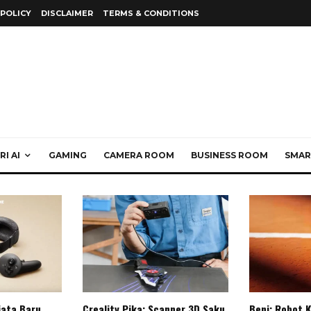
 POLICY
DISCLAIMER
TERMS & CONDITIONS
I AI
GAMING
CAMERA ROOM
BUSINESS ROOM
SMAR
jata Baru
Creality Pika: Scanner 3D Saku
Beni: Robot 