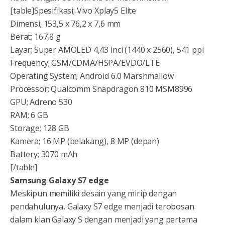
[table]Spesifikasi; Vivo Xplay5 Elite
Dimensi; 153,5 x 76,2 x 7,6 mm
Berat; 167,8 g
Layar; Super AMOLED 4,43 inci (1440 x 2560), 541 ppi
Frequency; GSM/CDMA/HSPA/EVDO/LTE
Operating System; Android 6.0 Marshmallow
Processor; Qualcomm Snapdragon 810 MSM8996
GPU; Adreno 530
RAM; 6 GB
Storage; 128 GB
Kamera; 16 MP (belakang), 8 MP (depan)
Battery; 3070 mAh
[/table]
Samsung Galaxy S7 edge
Meskipun memiliki desain yang mirip dengan
pendahulunya, Galaxy S7 edge menjadi terobosan
dalam klan Galaxy S dengan menjadi yang pertama