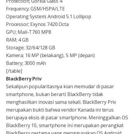
Protection; Gorilla Glass 4
Frequency; GSM/HSPA/LTE
Operating System; Android 5.1 Lollipop
Processor; Exynos 7420 Octa
GPU; Mali-T760 MP8
RAM; 4 GB
Storage; 32/64/128 GB
Kamera; 16 MP (belakang), 5 MP (depan)
Battery; 3000 mAh
[/table]
BlackBerry Priv
Sekalipun popularitasnya kian memudar di pasar
smartphone, bukan berarti BlackBerry tidak
menghasilkan inovasi sama sekali. BlackBerry Priv
merupakan bukti bahwa vendor Kanada ini terus
berupaya eksis di pasar smartphone. Meninggalkan OS
BlackBerry 10, smartphone ini merupakan perangkat
BlackBerry pertama yang menggunakan OS Android.