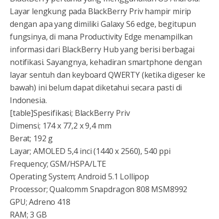
Layar lengkung pada BlackBerry Priv hampir mirip
dengan apa yang dimiliki Galaxy S6 edge, begitupun
fungsinya, di mana Productivity Edge menampilkan
informasi dari BlackBerry Hub yang berisi berbagai
notifikasi. Sayangnya, kehadiran smartphone dengan
layar sentuh dan keyboard QWERTY (ketika digeser ke
bawah) ini belum dapat diketahui secara pasti di
Indonesia.
[table]Spesifikasi; BlackBerry Priv
Dimensi; 174 x 77,2 x 9,4 mm
Berat; 192 g
Layar; AMOLED 5,4 inci (1440 x 2560), 540 ppi
Frequency; GSM/HSPA/LTE
Operating System; Android 5.1 Lollipop
Processor; Qualcomm Snapdragon 808 MSM8992
GPU; Adreno 418
RAM; 3 GB