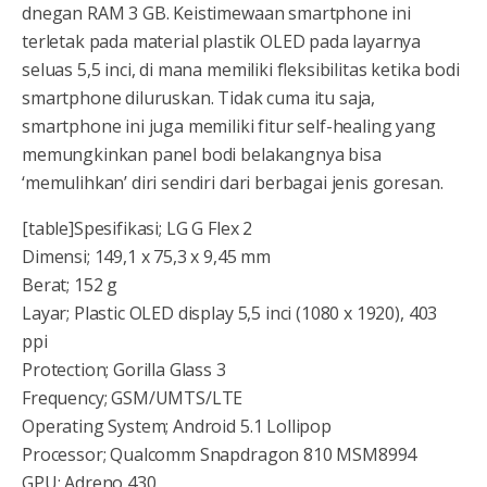
dnegan RAM 3 GB. Keistimewaan smartphone ini
terletak pada material plastik OLED pada layarnya
seluas 5,5 inci, di mana memiliki fleksibilitas ketika bodi
smartphone diluruskan. Tidak cuma itu saja,
smartphone ini juga memiliki fitur self-healing yang
memungkinkan panel bodi belakangnya bisa
‘memulihkan’ diri sendiri dari berbagai jenis goresan.
[table]Spesifikasi; LG G Flex 2
Dimensi; 149,1 x 75,3 x 9,45 mm
Berat; 152 g
Layar; Plastic OLED display 5,5 inci (1080 x 1920), 403
ppi
Protection; Gorilla Glass 3
Frequency; GSM/UMTS/LTE
Operating System; Android 5.1 Lollipop
Processor; Qualcomm Snapdragon 810 MSM8994
GPU; Adreno 430