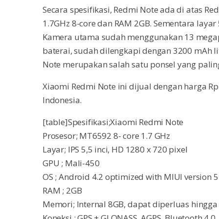
Secara spesifikasi, Redmi Note ada di atas R
1.7GHz 8-core dan RAM 2GB. Sementara layar 
Kamera utama sudah menggunakan 13 megapi
baterai, sudah dilengkapi dengan 3200 mAh li
Note merupakan salah satu ponsel yang paling
Xiaomi Redmi Note ini dijual dengan harga Rp.
Indonesia.
[table]Spesifikasi;Xiaomi Redmi Note
Prosesor; MT6592 8- core 1.7 GHz
Layar; IPS 5,5 inci, HD 1280 x 720 pixel
GPU ; Mali-450
OS ; Android 4.2 optimized with MIUI version 5
RAM ; 2GB
Memori; Internal 8GB, dapat diperluas hingg
Koneksi ; GPS + GLONASS, AGPS, Bluetooth 4.0,