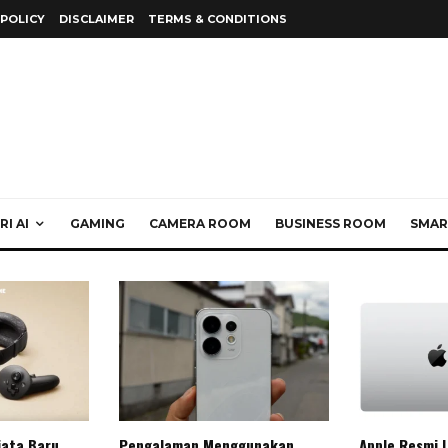
 POLICY
DISCLAIMER
TERMS & CONDITIONS
I AI
GAMING
CAMERA ROOM
BUSINESS ROOM
SMAR
jata Baru
Pengalaman Menggunakan
Apple Resmi 