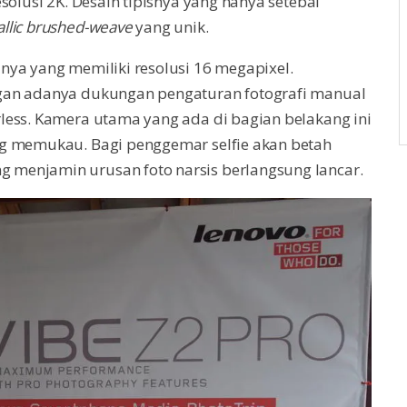
solusi 2K. Desain tipisnya yang hanya setebal
llic brushed-weave
yang unik.
nya yang memiliki resolusi 16 megapixel.
gan adanya dukungan pengaturan fotografi manual
less. Kamera utama yang ada di bagian belakang ini
ng memukau. Bagi penggemar selfie akan betah
menjamin urusan foto narsis berlangsung lancar.