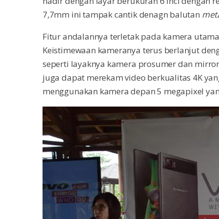
hadir dengan layar berukuran 6 inci dengan re
7,7mm ini tampak cantik denagn balutan
meta
Fitur andalannya terletak pada kamera utama
Keistimewaan kameranya terus berlanjut den
seperti layaknya kamera prosumer dan mirror
juga dapat merekam video berkualitas 4K ya
menggunakan kamera depan 5 megapixel yang 