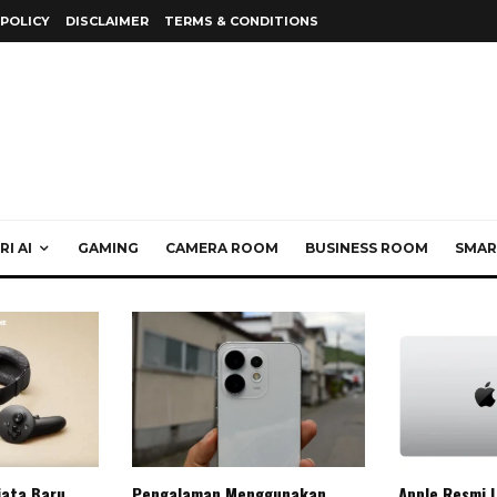
 POLICY
DISCLAIMER
TERMS & CONDITIONS
I AI
GAMING
CAMERA ROOM
BUSINESS ROOM
SMAR
jata Baru
Pengalaman Menggunakan
Apple Resmi 