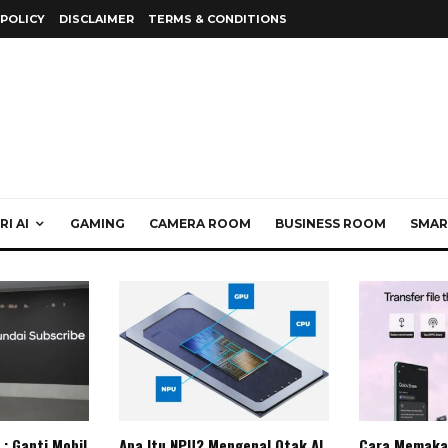
 POLICY
DISCLAIMER
TERMS & CONDITIONS
I AI
GAMING
CAMERA ROOM
BUSINESS ROOM
SMAR
: Ganti Mobil
Apa Itu NPU? Mengenal Otak AI
Cara Memaka