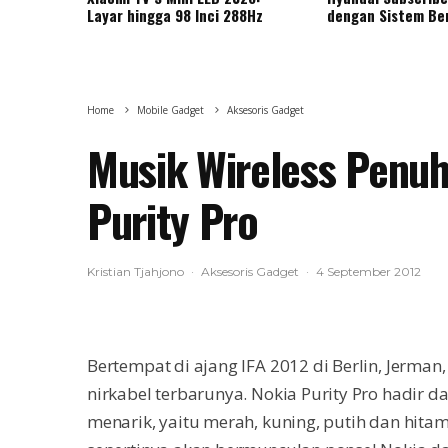
Layar hingga 98 Inci 288Hz
dengan Sistem Be
Home
Mobile Gadget
Aksesoris Gadget
Musik Wireless Penu
Purity Pro
Kristian Tjahjono
·
Aksesoris Gadget
·
4 September 2012
Bertempat di ajang IFA 2012 di Berlin, Jerm
nirkabel terbarunya. Nokia Purity Pro hadir 
menarik, yaitu merah, kuning, putih dan hitam.