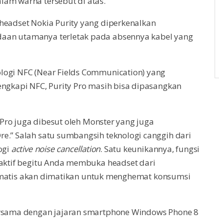
lam warna tersebut di atas.
headset Nokia Purity yang diperkenalkan
aan utamanya terletak pada absennya kabel yang
logi NFC (Near Fields Communication) yang
engkapi NFC, Purity Pro masih bisa dipasangkan
y Pro juga dibesut oleh Monster yang juga
e.” Salah satu sumbangsih teknologi canggih dari
ogi
active noise cancellation
. Satu keunikannya, fungsi
 aktif begitu Anda membuka headset dari
 otomatis akan dimatikan untuk menghemat konsumsi
bersama dengan jajaran smartphone Windows Phone 8