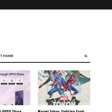
T HOME
i OPPO Share
Marvel Tokon: Fighting Souls,