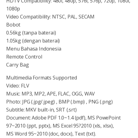
HDTV Compatibility: 480i, 480p, 576i, 576p, 720p, 1080i,
1080p
Video Compatibility: NTSC, PAL, SECAM
Bobot
0.56kg (tanpa baterai)
1.05kg (dengan baterai)
Menu Bahasa Indonesia
Remote Control
Carry Bag
Multimedia Formats Supported
Video: FLV
Music: MP3, MP2, APE, FLAC, OGG, WAV
Photo: JPG (.jpg/.jpeg) , BMP (.bmp) , PNG (.png)
Subtitle: MKV built-in, SRT (.srt)
Document: Adobe PDF 1.0~1.4 (pdf), MS PowePoint
97~2010 (ppt, pptx), MS Excel 95?2010 (xls, xlsx),
MS Word 95~2010 (doc, docx), Text (txt).