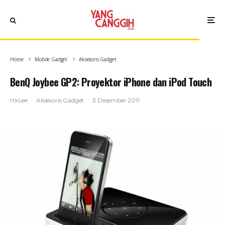
Home
Mobile Gadget
Aksesoris Gadget
BenQ Joybee GP2: Proyektor iPhone dan iPod Touch
rtkLee
·
Aksesoris Gadget
·
3 Desember 2011