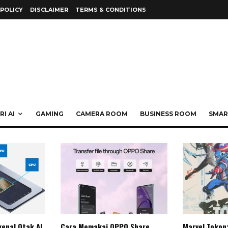
 POLICY
DISCLAIMER
TERMS & CONDITIONS
I AI
GAMING
CAMERA ROOM
BUSINESS ROOM
SMAR
enal Otak AI
Cara Memakai OPPO Share
Marvel Tokon: