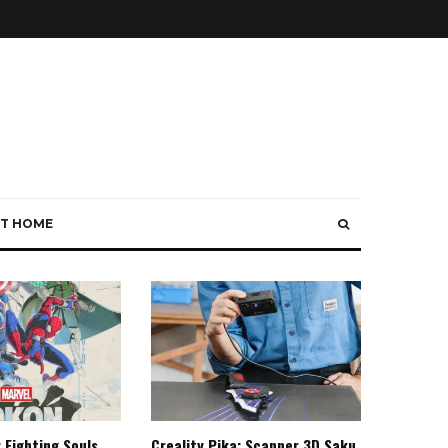
T HOME
 Fighting Souls,
Creality Pika: Scanner 3D Saku