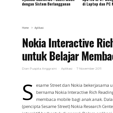
dengan Sistem Berlangganan
di Laptop dan PC
Home
Aplikasi
Nokia Interactive Ric
untuk Belajar Memba
Dian Puspita Anggraini
·
Aplikasi
·
7 November 2011
S
esame Street dan Nokia bekerjasama u
bernama Nokia Interactive Rich Readi
membaca mobile bagi anak anak. Dal
(pencipta Sesame Street) Nokia Research C