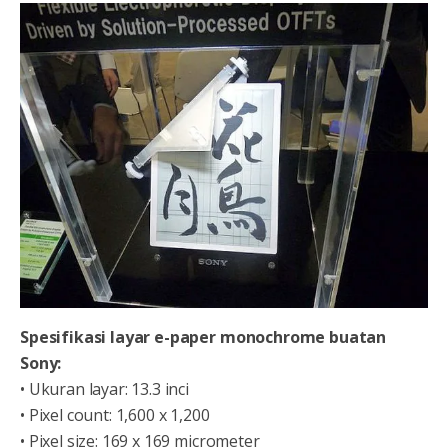
Spesifikasi layar e-paper monochrome buatan
Sony:
• Ukuran layar: 13.3 inci
• Pixel count: 1,600 x 1,200
• Pixel size: 169 x 169 micrometer