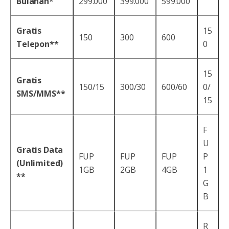
Bulanan*
299.000
399.000
599.000
Gratis
15
150
300
600
Telepon**
0
15
Gratis
150/15
300/30
600/60
0/
SMS/MMS**
15
F
U
Gratis Data
FUP
FUP
FUP
P
(Unlimited)
1GB
2GB
4GB
1
**
G
B
R