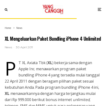
Home
News
XL Mengeluarkan Paket Bundling iPhone 4 Unlimited
News
·
30 April 2011
P
T XL Axiata Tbk (
XL
) bekerja sama dengan
Apple Inc. menawarkan program paket
bundling iPhone 4 yang tersedia mulai tanggal
22 April 2011 dengan beragam pilihan paket sesuai
kebutuhan Anda. Pada program bundling iPhone 4 ini,
XL
menawarkannya dengan harga terjangkau mulai
dari Rp 999.000 berikut bonus
internet
unlimited,
telepon, SMS dan MMS untuk para pelanggan yang