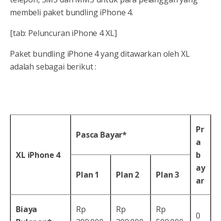
membeli paket bundling iPhone 4.
[tab: Peluncuran iPhone 4 XL]
Paket bundling iPhone 4 yang ditawarkan oleh XL
adalah sebagai berikut :
Pr
Pasca Bayar*
a
XL iPhone 4
b
ay
Plan 1
Plan 2
Plan 3
ar
Biaya
Rp
Rp
Rp
0