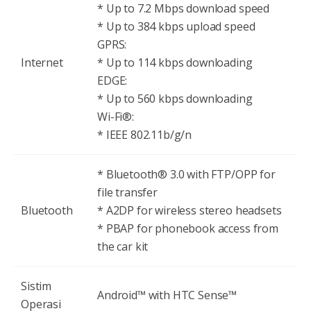
* Up to 7.2 Mbps download speed
* Up to 384 kbps upload speed
GPRS:
Internet
* Up to 114 kbps downloading
EDGE:
* Up to 560 kbps downloading
Wi-Fi®:
* IEEE 802.11b/g/n
* Bluetooth® 3.0 with FTP/OPP for
file transfer
Bluetooth
* A2DP for wireless stereo headsets
* PBAP for phonebook access from
the car kit
Sistim
Android™ with HTC Sense™
Operasi