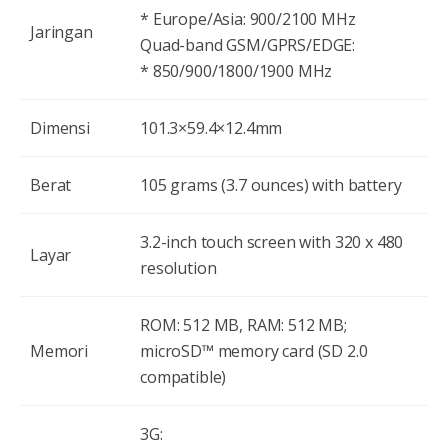
* Europe/Asia: 900/2100 MHz
Jaringan
Quad-band GSM/GPRS/EDGE:
* 850/900/1800/1900 MHz
Dimensi
101.3×59.4×12.4mm
Berat
105 grams (3.7 ounces) with battery
3.2-inch touch screen with 320 x 480
Layar
resolution
ROM: 512 MB, RAM: 512 MB;
Memori
microSD™ memory card (SD 2.0
compatible)
3G: