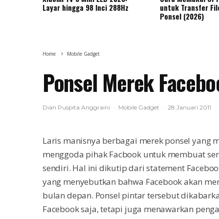
Layar hingga 98 Inci 288Hz
untuk Transfer Fil
Ponsel (2026)
Home
Mobile Gadget
Ponsel Merek Faceboo
Dian Puspita Anggraini
·
Mobile Gadget
·
28 Januari 2011
Laris manisnya berbagai merek ponsel yang m
menggoda pihak Facbook untuk membuat sendir
sendiri. Hal ini dikutip dari statement Face
yang menyebutkan bahwa Facebook akan meril
bulan depan. Ponsel pintar tersebut dikabark
Facebook saja, tetapi juga menawarkan penga