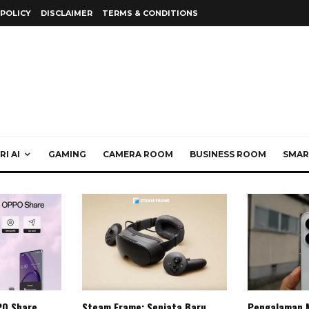
 POLICY
DISCLAIMER
TERMS & CONDITIONS
I AI
GAMING
CAMERA ROOM
BUSINESS ROOM
SMAR
PO Share
Steam Frame: Senjata Baru
Pengalaman 